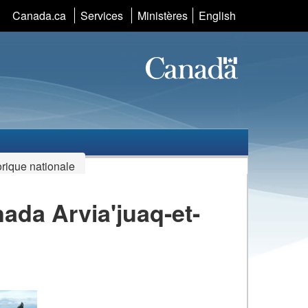
Sélection
Canada.ca
Services
Ministères
English
de
la
langue
orique nationale
nada Arvia'juaq-et-