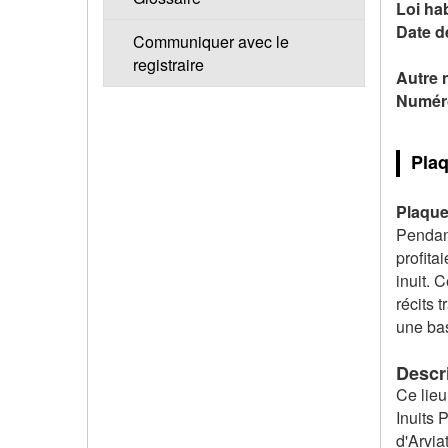
Loi hab
Date d
Communiquer avec le
registraire
Autre 
Numéro
Pla
Plaque
Pendant
profita
inuit. 
récits 
une bas
Descri
Ce lieu
Inuits 
d'Arvia