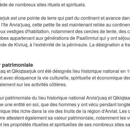
ède de nombreux sites rituels et spirituels.
arjuk est une pointe de terre qui part du continent et avance d
 l'île Arvia'juaq, cette petite île est maintenant reliée au contin
x vestiges d'habitation, notamment des cercles de tente, des ca
bes appartenant aux générations de Paallirmiut qui y ont séjourn
nde de Kiviuq, à l'extrémité de la péninsule. La désignation a tr
r patrimoniale
uaq et Qikiqtaarjuk ont été désignés lieu historique national en 
nt avec éloquence la vie culturelle, spirituelle et économique des
alement sur les activités côtières.
ur patrimoniale du lieu historique national Arvia'juaq et Qikiqtaar
ue une entité en soi, que des hommes y ont vécu pendant longtemps
que très riche dans la vie des Inuits de la région d'Arviat. Les 
erre attestent également sa valeur patrimoniale, notamment les ve
 et les propriétés rituelles et spirituelles de ses nombreux sites s