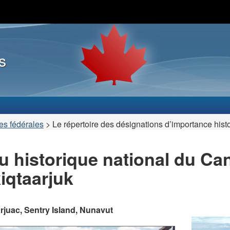
Passer
Passer
Passer
au
à
au
contenu
« À
version
principal
propos
HTML
s
de
simplifiée
ce
site »
es fédérales
>
Le répertoire des désignations d’importance hist
u historique national du Ca
iqtaarjuk
arjuac, Sentry Island, Nunavut