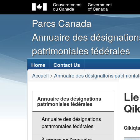
Parcs Canada
Annuaire des désignation
patrimoniales fédérales
Menu
Home
Contact Us
des
Vous
Accueil
>
Annuaire des désignations patrimonial
sujets
êtes
ici
Lie
links
Annuaire des désignations
:
patrimoniales fédérales
Qik
Annuaire des désignations
patrimoniales fédérales
Qikiqt
À propos de l’annuaire