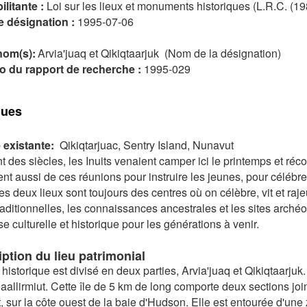
ilitante :
Loi sur les lieux et monuments historiques (L.R.C. (19
e désignation :
1995-07-06
nom(s):
Arvia'juaq et Qikiqtaarjuk (Nom de la désignation)
 du rapport de recherche :
1995-029
ques
 existante:
Qikiqtarjuac, Sentry Island, Nunavut
 des siècles, les Inuits venaient camper ici le printemps et réc
ient aussi de ces réunions pour instruire les jeunes, pour célébrer
Ces deux lieux sont toujours des centres où on célèbre, vit et rajeu
traditionnelles, les connaissances ancestrales et les sites arché
e culturelle et historique pour les générations à venir.
ption du lieu patrimonial
 historique est divisé en deux parties, Arvia'juaq et Qikiqtaarjuk
Paallirmiut. Cette île de 5 km de long comporte deux sections joi
t, sur la côte ouest de la baie d'Hudson. Elle est entourée d'un