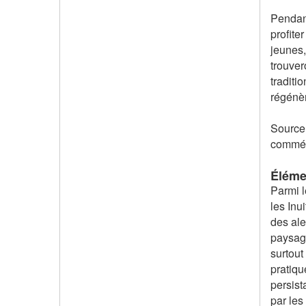
Pendant
profite
jeunes,
trouver
traditi
régénèr
Source 
commém
Éléme
Parmi l
les Inu
des ale
paysage
surtout
pratiqu
persist
par les