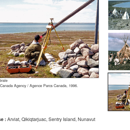
érale
 Canada Agency / Agence Parcs Canada, 1996.
e :
Arviat, Qikiqtarjuac, Sentry Island, Nunavut