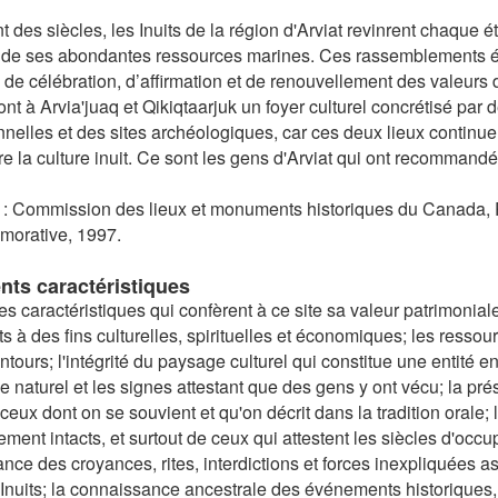
 des siècles, les Inuits de la région d'Arviat revinrent chaque ét
r de ses abondantes ressources marines. Ces rassemblements é
 de célébration, d’affirmation et de renouvellement des valeurs d
ont à Arvia'juaq et Qikiqtaarjuk un foyer culturel concrétisé par
onnelles et des sites archéologiques, car ces deux lieux continue
e la culture inuit. Ce sont les gens d'Arviat qui ont recommandé
: Commission des lieux et monuments historiques du Canada, Pro
orative, 1997.
nts caractéristiques
es caractéristiques qui confèrent à ce site sa valeur patrimoniale,
its à des fins culturelles, spirituelles et économiques; les resso
ntours; l'intégrité du paysage culturel qui constitue une entité e
 naturel et les signes attestant que des gens y ont vécu; la prés
 ceux dont on se souvient et qu'on décrit dans la tradition orale;
ement intacts, et surtout de ceux qui attestent les siècles d'occu
ance des croyances, rites, interdictions et forces inexpliquées asso
 Inuits; la connaissance ancestrale des événements historiques