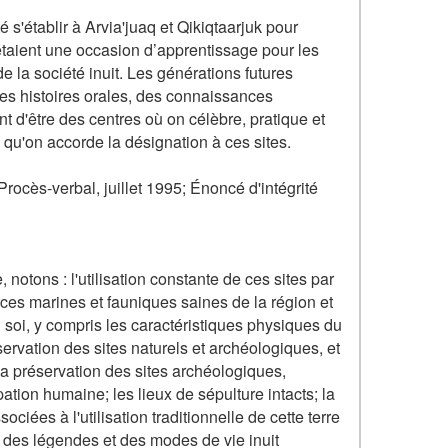
é s'établir à Arvia'juaq et Qikiqtaarjuk pour
taient une occasion d’apprentissage pour les
e la société inuit. Les générations futures
 des histoires orales, des connaissances
nt d'être des centres où on célèbre, pratique et
 qu'on accorde la désignation à ces sites.
cès-verbal, juillet 1995; Énoncé d'intégrité
 notons : l'utilisation constante de ces sites par
urces marines et fauniques saines de la région et
n soi, y compris les caractéristiques physiques du
ervation des sites naturels et archéologiques, et
 la préservation des sites archéologiques,
pation humaine; les lieux de sépulture intacts; la
ciées à l'utilisation traditionnelle de cette terre
, des légendes et des modes de vie inuit