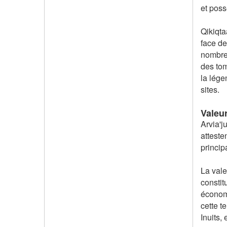
et poss
Qikiqta
face de
nombreu
des tom
la lége
sites.
Valeu
Arvia'j
atteste
princip
La vale
constit
économi
cette t
Inuits,