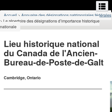
Menus
M
Passer
Passer
au
au
Vous
Accueil
>
Annuaire des désignations patrimoniales fédérales
contenu
version
êtes
>
Le répertoire des désignations d’importance historique
principal
HTML
nationale
ici
simplifiée
:
Lieu historique national
du Canada de l'Ancien-
Bureau-de-Poste-de-Galt
Cambridge, Ontario