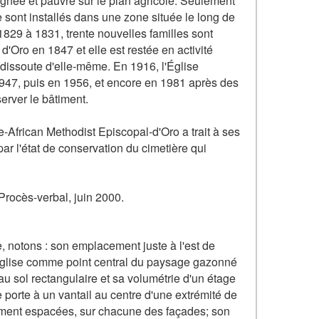
oignée et pauvre sur le plan agricole. Seulement
se sont installés dans une zone située le long de
829 à 1831, trente nouvelles familles sont
d'Oro en 1847 et elle est restée en activité
 dissoute d'elle-même. En 1916, l'Église
1947, puis en 1956, et encore en 1981 après des
erver le bâtiment.
e-African Methodist Episcopal-d'Oro a trait à ses
 par l'état de conservation du cimetière qui
rocès-verbal, juin 2000.
e, notons : son emplacement juste à l'est de
l'église comme point central du paysage gazonné
au sol rectangulaire et sa volumétrie d'un étage
 porte à un vantail au centre d'une extrémité de
rement espacées, sur chacune des façades; son