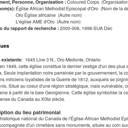
ent, Personne, Organisation :
Coloured Corps (Organisatio
nom(s):
Église African Methodist Episcopal d'Oro (Nom de la d
Oro Église africaine (Autre nom)
L'église AME d'Oro (Autre nom)
 du rapport de recherche :
2000-006, 1998-SUA Dec
ques
 existante:
1645 Line 3 N., Oro-Medonte, Ontario
en 1849, cette église constitue le dernier vestige d'un des plu
 Seule implantation noire parrainée par le gouvernement, la 
ns miliciens loyalistes de la Guerre de 1812, auxquels se joigni
nis. Situé au coeur d'une région stratégique, mais vulnérable, 
ine à partir de la baie Georgienne. Cette église symbolise la 
fense du Canada au XIXe siècle.
ption du lieu patrimonial
 historique national du Canada de l'Église-African Methodist Ep
ccompagnée d'un cimetière sans monuments, située au coin sud-e