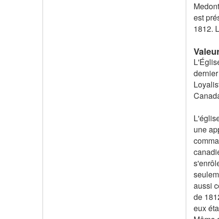
Medonte
est pré
1812. L
Valeu
L'Églis
dernier
Loyalis
Canad
L'églis
une app
command
canadie
s'enrôl
seuleme
aussi c
de 1812
eux éta