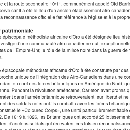
 et la route secondaire 10/11, communément appelé Old Barrie
servé car il a été le lieu d'un ancien établissement afro-canadie
a reconnaissance officielle fait référence à l'église et à la propr
r patrimoniale
e épiscopale méthodiste africaine d'Oro a été désignée lieu hist
 vestige d’une communauté afro-canadienne qui, exceptionnellem
tes de l’Empire-Uni; le rôle de la milice noire dans la guerre d
a.
e épiscopale méthodiste africaine d'Oro à été construite par des
roche unique de l'intégration des Afro-Canadiens dans une co
ant en chef des forces britanniques en Amérique du Nord, qui
nne. Pendant la révolution américaine, Carleton avait promis q
eraient dans l'armée britannique retrouveraient leur liberté et 
nt des soldats noirs ont-ils combattu avec les forces britanniqu
onstitué le «Coloured Corps», une unité particulièrement fiabl
. De 1819 à 1826, les Britanniques ont accordé 25 lotissement
ient d'anciens soldats qui recevaient ces lots en reconnaissance