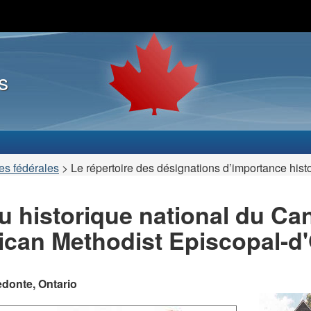
Passer
Passer
Passer
au
à
au
contenu
« À
version
principal
propos
HTML
s
de
simplifiée
ce
site »
es fédérales
>
Le répertoire des désignations d’importance hist
u historique national du Can
ican Methodist Episcopal-d
donte, Ontario