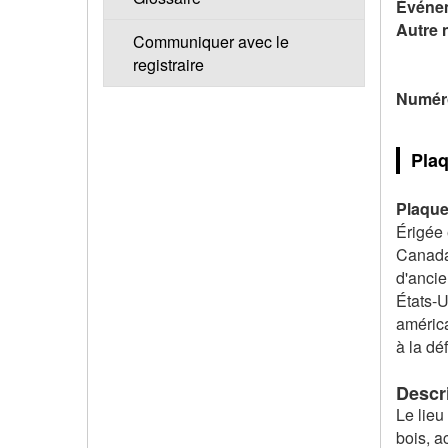
Événem
Autre 
Communiquer avec le
registraire
Numéro
Pla
Plaque
Érigée 
Canada.
d'ancie
États-U
américa
à la dé
Descri
Le lieu
bois, a