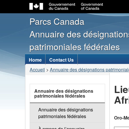
Parcs Canada
Annuaire des désignation
patrimoniales fédérales
Menu
Home
Contact Us
des
Vous
Accueil
>
Annuaire des désignations patrimonial
sujets
êtes
ici
Lie
links
Annuaire des désignations
:
patrimoniales fédérales
Afr
Annuaire des désignations
patrimoniales fédérales
Oro-Me
À propos de l’annuaire