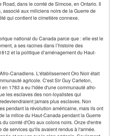
 Road, dans le comté de Simcoe, en Ontario. Il
n, associé aux miliciens noirs de la Guerre de
iété qui contient le cimetière connexe.
orique national du Canada parce que : elle est le
ent, a ses racines dans l’histoire des
e 1812 et la politique d’aménagement du Haut-
 Afro-Canadiens. L'établissement Oro Noir était
mmunauté agricole. C'est Sir Guy Carleton,
 en 1783 a eu l'idée d'une communauté afro-
ue les esclaves des non-loyalistes qui
ne redeviendraient jamais plus esclaves. Non
es pendant la révolution américaine, mais ils ont
e de la milice du Haut-Canada pendant la Guerre
s du comté d'Oro aux colons noirs. Onze d'entre
 de services qu'ils avaient rendus à l'armée.