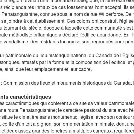
 la région revêtait une importance stratégique, la terre était él
s récipiendaires initiaux de ces lotissements l'ont accepté. Ils 
e Penatanguishine, connue sous le nom de rue Wilberforce. De 1
se joindre à cet établissement. Ces colons ont construit l'église 
u tournant du siècle, époque à laquelle cette communauté s'est
ale méthodiste britannique a déclaré l'édifice abandonné. En 
e vandalisme, des résidants locaux se sont regroupés pour prés
ur patrimoniale du lieu historique national du Canada de l'Églis
istoriques, attestés par la forme et la composition de l'édifice, et
e, ainsi que leur emplacement et leur cadre.
: Commission des lieux et monuments historiques du Canada, P
nts caractéristiques
es caractéristiques qui confèrent à ce site sa valeur patrimonial
nne route Penatanguishine; le caractère pastoral du site avec 
stitue le cimetière sans monuments; l'église, avec son contour 
, coiffé d'un toit à pignon; son ornementation minimale, dont une
 et deux assez grandes fenêtres à multiples carreaux, réguliè