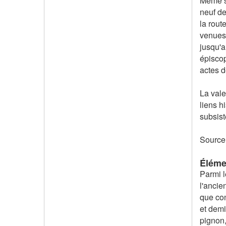
Même si
neuf de
la rout
venues 
jusqu'a
épiscop
actes d
La vale
liens h
subsist
Source 
Éléme
Parmi l
l'ancie
que con
et demi
pignon,