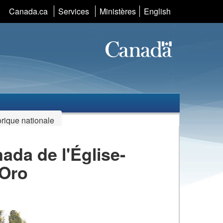
Sélection
Canada.ca
Services
Ministères
English
de
la
langue
orique nationale
ada de l'Église-
'Oro