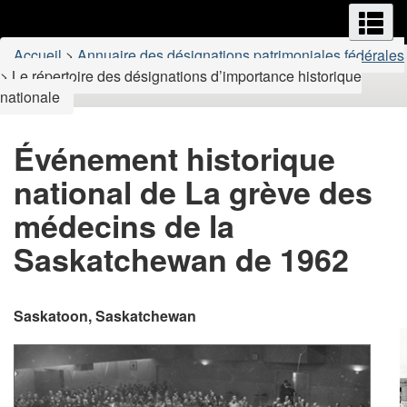
Menus
M
Passer
Passer
au
au
Vous
Accueil
>
Annuaire des désignations patrimoniales fédérales
contenu
version
êtes
>
Le répertoire des désignations d’importance historique
principal
HTML
nationale
ici
simplifiée
:
Événement historique
national de La grève des
médecins de la
Saskatchewan de 1962
Saskatoon, Saskatchewan